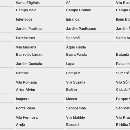
Santa Efigênia
Sé
Vila Bu
Harmonização Facial com ácido 
Campo Belo
Campo Grande
Campo 
Harmonização Facial em
Interlagos
Ipiranga
Itaim Bi
Harmonização Facial Maçã d
Jardim Paulista
Jardim Paulistano
Jardim 
Harmonização Facial Md 
Parelheiros
Sacomã
Santo 
Harmonização Facial para H
Vila Mariana
Água Funda
Harmonização Facial Ro
Bairro do Limão
Barra Funda
Butantã
Jardim Guedala
Lapa
Pacaem
Harmonização Facial ácido
Pirituba
Pompéia
Sumaré
Harmonização Facial em Rost
Vila Romana
Vila Suzana
Vila Sôn
Harmonização Facial 
Artur Alvim
Belém
Cidade 
Harmonização no Rosto 
Itaquera
Mooca
Parque 
Procedimento Harmonizaç
Ponte Rasa
Sapopemba
São Mat
Peeling Químico com ácido
Vila Formosa
Vila Matilde
Vila Pru
Peeling Químico para Acne
Arujá
Barueri
Biritiba