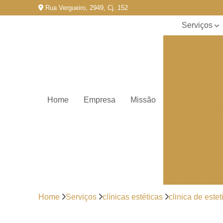
Rua Vergueiro, 2949, Cj. 152
Serviços
Aplicação d
toxinas
botulínicas
Aplicações d
ácido hialurôn
Home
Empresa
Missão
Aplicações d
toxina botulíni
Aplicações d
toxinas
botulínicas
Bioestimulado
Bioestimulado
de colageno
Home
Serviços
clínicas estéticas
clinica de este
Clínicas de
estética