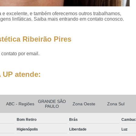
Clínica Estética Preenc
 e excelente, e também oferecemos outros trabalhamos,
Clínica para Preenchimento no R
gens linfáticas. Saiba mais entrando em contato conosco.
Clínica Preenchimen
tética Ribeirão Pires
Clínicas para Preenchim
Clínica de Es
 contato por email.
Clínica de Estética Up para Preen
Clínica de Estética 
 UP atende:
Clínica de Estética Up Referênc
Clinica Up Estética
E
Endolaser Corporal
Endolaser F
GRANDE SÃO
ABC - Regiões
Zona Oeste
Zona Sul
PAULO
Endolaser no Rosto
End
Bom Retiro
Brás
Cambuc
Endolaser para Gordura
Higienópolis
Liberdade
Luz
Endolaser Zona