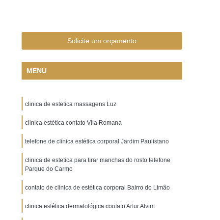
ácido Hialurônico na Olheira
cido Hialurônico nas Olheiras
 Rosto
Aplicação de ácido Hialurônico Olheiras
Solicite um orçamento
ido Hialurônico para Olheiras
MENU
 Botulínica em Contorno dos Olhos
ial
Aplicação de Toxina Botulínica nas Axilas
clinica de estetica massagens Luz
a Botulínica para área dos Olhos
na Botulínica para Bigode Chinês
clinica estética contato Vila Romana
xina Botulínica para Bruxismo
telefone de clínica estética corporal Jardim Paulistano
ina Botulínica para Hiperidrose
clinica de estetica para tirar manchas do rosto telefone
Parque do Carmo
Botulínica para Linhas de Expressão
contato de clínica de estética corporal Bairro do Limão
na Botulínica para Pé de Galinha
Toxina Botulínica para Rugas
clinica estética dermatológica contato Artur Alvim