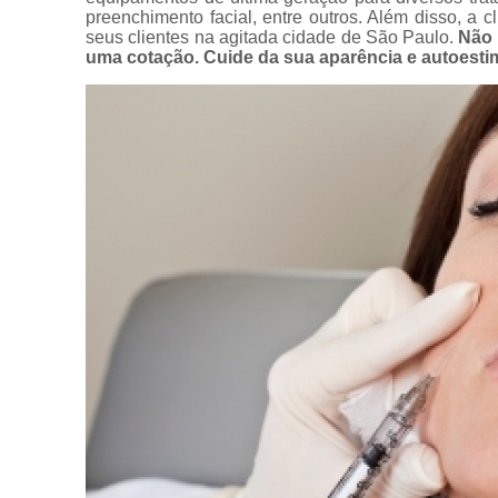
Preenchiment
preenchimento facial, entre outros. Além disso, a 
com ácido
seus clientes na agitada cidade de São Paulo.
Não 
hialurônico
uma cotação. Cuide da sua aparência e autoesti
Preenchiment
faciais
Preenchiment
labiais
Preenchiment
no rosto
Toxina botulín
Toxinas
botulínicas