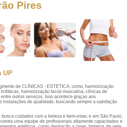
rão Pires
Aplicação de 
Aplicação de á
a
Aplicação de ácido Hialurônico no
o
Aplicação de ác
Aplicação de Toxina
Aplicação de Toxina Botulínica Fac
es
Aplicação de Toxin
es
a UP
Aplicação de Toxi
Aplicação de To
co
egmento de CLÍNICAS - ESTÉTICA, como, harmonização
Aplicação de Tox
 linfáticas, harmonização facial masculina, clínicas de
to
 entre outros serviços. Isso acontece graças aos
Aplicação de Toxina 
e instalações de qualidade, buscando sempre a satisfação
to
Aplicação de Toxi
m busca cuidados com a beleza e bem-estar, e em São Paulo,
os
Aplicação de 
contra uma equipe de profissionais altamente capacitados e
amentos estéticos, como depilação a laser, limpeza de pele,