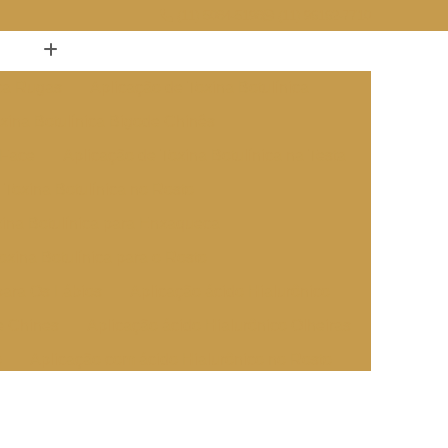
(11) 5084-5198
(11) 96162-7710
ica Rugas
Aplicação de Toxina Botulínica
xina Botulínica Bigode Chinês
 Face
Aplicação de Toxina Botulínica na Testa
 Toxina Botulínica no Rosto
xina Botulínica para Enxaqueca
oxina Botulínica para o Rosto
para Os Lábios
Aplicação ácido Hialurônico
e Chines
Aplicação ácido Hialurônico Olheiras
o
Aplicação com ácido Hialurônico no Rosto
 ácido Hialurônico na Boca
cido Hialurônico na Bochecha