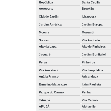
República
Santa Cecília
Aeroporto
Brooklin
Cidade Jardim
Ibirapuera
Jardim América
Jardim Europa
Moema
Morumbi
Socorro
Vila Andrade
Alto da Lapa
Alto de Pinheiros
Jaguaré
Jardim Bonfiglioli
Perus
Pinheiros
Vila Anastácio
Vila Leopoldina
Anália Franco
Aricanduva
Ermelino Matarazzo
Itaim Paulista
Parque do Carmo
Penha
Tatuapé
Vila Carrão
ARUJÁ
Alphaville