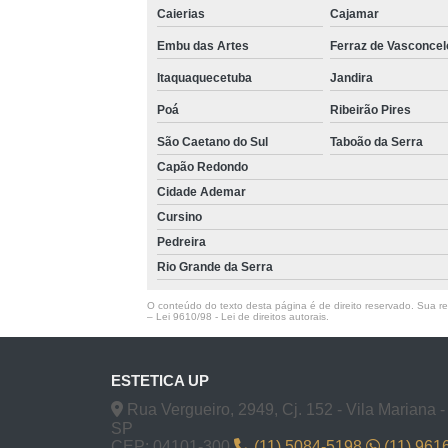
Caierias
Cajamar
Embu das Artes
Ferraz de Vasconcel
Itaquaquecetuba
Jandira
Poá
Ribeirão Pires
São Caetano do Sul
Taboão da Serra
Capão Redondo
Cidade Ademar
Cursino
Pedreira
Rio Grande da Serra
O conteúdo do texto desta página é de direito reservado. Sua rep
–
Lei 9610/98 - Lei de direitos autorais
.
ESTETICA UP
Rua Vergueiro, 2949, Cj. 152 - Vila Mariana -
SP
CEP: 04101-300
(11) 5084-5198
(11) 961