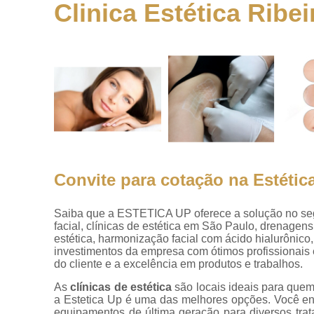
Clinica Estética Ribei
Clínicas
estéticas
Clínicas par
preenchiment
Clínicas up
Endolaser
Harmonizaçõ
faciais
Harmonizaçõ
Convite para cotação na Estétic
no rosto
Peeling quími
Saiba que a ESTETICA UP oferece a solução no s
facial, clínicas de estética em São Paulo, drenagens
Preenchimen
estética, harmonização facial com ácido hialurônico,
investimentos da empresa com ótimos profissionais 
Preenchimen
do cliente e a excelência em produtos e trabalhos.
facial
As
clínicas de estética
são locais ideais para que
Preenchiment
a Estetica Up é uma das melhores opções. Você en
equipamentos de última geração para diversos trat