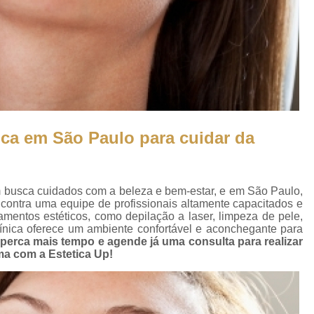
Bioestimulador Facial
Bioest
Bioestimulador no Gluteo
Bioes
Bioestimulador para C
Bioestimuladores para F
Bioestimulador de Colageno 
Bioestimulador de Colageno Fac
tica em São Paulo para cuidar da
Bioestimulador de Colageno na Te
Bioestimulador de Colageno no Pe
m busca cuidados com a beleza e bem-estar, e em São Paulo,
Bioestimulador de Colageno Zon
contra uma equipe de profissionais altamente capacitados e
Bioestimulador de Colágeno no Ros
amentos estéticos, como depilação a laser, limpeza de pele,
clínica oferece um ambiente confortável e aconchegante para
Clínica de Estética Corrente 
perca mais tempo e agende já uma consulta para realizar
ma com a Estetica Up!
Clínica de E
Clínica de Esté
Clínica de Es