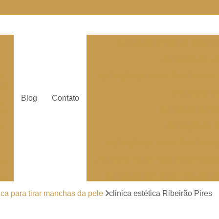
e
Aplicação da Toxina Botulín
Aplicação de To
Aplicação de Toxina Botulínica na
e
ico
Aplicação de
Blog
Contato
e
Aplicação de To
ca
Aplicação de T
e
Aplicação de Toxina Botulínica 
Aplicação ácido Hialurônico Bigod
res
Aplicação com ácido Hialurônic
res
Aplicação de
tica para tirar manchas da pele
clinica estética Ribeirão Pires
Aplicação de á