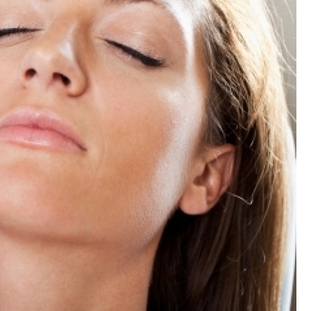
Clínica de Esté
Clínica de Est
Clínica de E
Clínica de Estétic
Clínica de Estética para Trata
Clinica de Estet
Clinica de Estetica para Tirar Man
Clinica Estética
Clinicas de Estética Perto
Clínica de Estética Corp
Clínica Estética Cor
Clínica de Pre
Clínica de Preenchimento com ácid