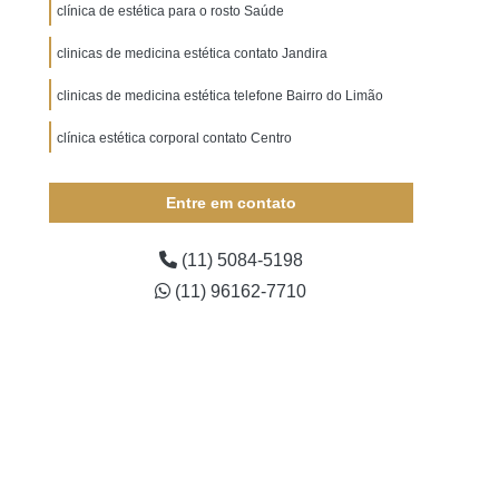
Toxina Botulínica para Suor
clínica de estética para o rosto Saúde
 para Testa
Aplicação da Toxina Botulínica
clinicas de medicina estética contato Jandira
de Toxina Botulínica ABC
clinicas de medicina estética telefone Bairro do Limão
 Botulínica em Linhas de Expressão
clínica estética corporal contato Centro
 Toxina Botulínica em Rugas
a Botulínica na Região dos Olhos
Entre em contato
 Toxina Botulínica nas Mãos
(11) 5084-5198
Toxina Botulínica no Pescoço
(11) 96162-7710
na Botulínica para Espasticidade
xina Botulínica para Sudorese
a Botulínica para Suor Excessivo
ona Sul
Aplicação Facial de Toxina Botulínica
imulador ABC
Bioestimulador Corporal