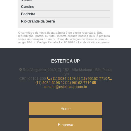
Cursino
Pedreira
Rio Grande da Serra
O conteúdo do texto desta página é de direito reservado. Sua
reprodução, parcial ou total, mesmo citando nossos links, é proibida
sem a autorização do autor. Crime de violação de direito autoral –
artigo 184 do Código Penal –
Lei 9610/98 - Lei de direitos autorais
.
ESTETICA UP
Rua Vergueiro, 2949, Cj. 152 - Vila Mariana - São Paulo
- SP
CEP: 04101-300
(11) 5084-5198
(11) 96162-7710
(11) 5084-5198
(11) 96162-7710
contato@esteticaup.com.br
Home
Empresa