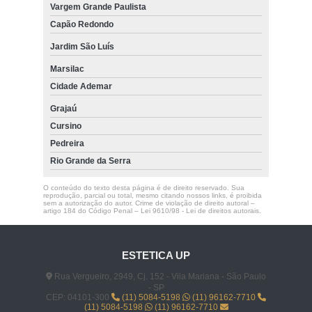
Vargem Grande Paulista
Capão Redondo
Jardim São Luís
Marsilac
Cidade Ademar
Grajaú
Cursino
Pedreira
Rio Grande da Serra
O conteúdo do texto desta página é de direito reservado. Sua
reprodução, parcial ou total, mesmo citando nossos links, é proibida
sem a autorização do autor. Crime de violação de direito autoral –
artigo 184 do Código Penal –
Lei 9610/98 - Lei de direitos autorais
.
ESTETICA UP
Rua Vergueiro, 2949, Cj. 152 - Vila Mariana - São Paulo
- SP
CEP: 04101-300
(11) 5084-5198
(11) 96162-7710
(11) 5084-5198
(11) 96162-7710