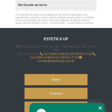
Rio Grande da Serra
O conteúdo do texto desta página é de direito reservado. Sua
reprodução, parcial ou total, mesmo citando nossos links, é proibida
sem a autorização do autor. Crime de violação de direito autoral –
artigo 184 do Código Penal –
Lei 9610/98 - Lei de direitos autorais
.
ESTETICA UP
Rua Vergueiro, 2949, Cj. 152 - Vila Mariana - São Paulo
- SP
CEP: 04101-300
(11) 5084-5198
(11) 96162-7710
(11) 5084-5198
(11) 96162-7710
contato@esteticaup.com.br
Home
Empresa
Missão