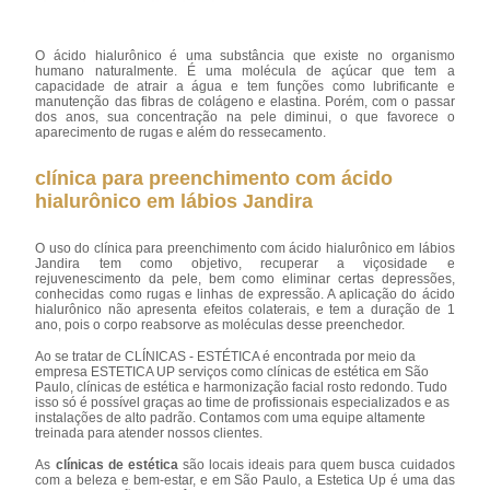
O ácido hialurônico é uma substância que existe no organismo
humano naturalmente. É uma molécula de açúcar que tem a
capacidade de atrair a água e tem funções como lubrificante e
manutenção das fibras de colágeno e elastina. Porém, com o passar
dos anos, sua concentração na pele diminui, o que favorece o
aparecimento de rugas e além do ressecamento.
clínica para preenchimento com ácido
hialurônico em lábios Jandira
O uso do clínica para preenchimento com ácido hialurônico em lábios
Jandira tem como objetivo, recuperar a viçosidade e
rejuvenescimento da pele, bem como eliminar certas depressões,
conhecidas como rugas e linhas de expressão. A aplicação do ácido
hialurônico não apresenta efeitos colaterais, e tem a duração de 1
ano, pois o corpo reabsorve as moléculas desse preenchedor.
Ao se tratar de CLÍNICAS - ESTÉTICA é encontrada por meio da
empresa ESTETICA UP serviços como clínicas de estética em São
Paulo, clínicas de estética e harmonização facial rosto redondo. Tudo
isso só é possível graças ao time de profissionais especializados e as
instalações de alto padrão. Contamos com uma equipe altamente
treinada para atender nossos clientes.
As
clínicas de estética
são locais ideais para quem busca cuidados
com a beleza e bem-estar, e em São Paulo, a Estetica Up é uma das