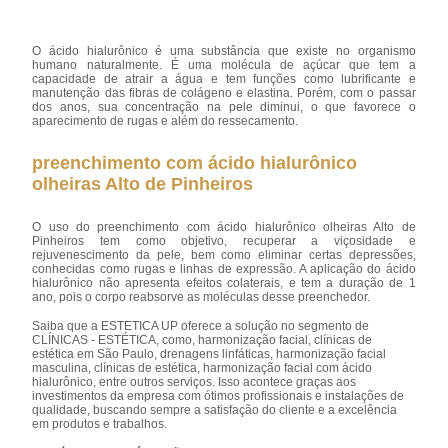
O ácido hialurônico é uma substância que existe no organismo
humano naturalmente. É uma molécula de açúcar que tem a
capacidade de atrair a água e tem funções como lubrificante e
manutenção das fibras de colágeno e elastina. Porém, com o passar
dos anos, sua concentração na pele diminui, o que favorece o
aparecimento de rugas e além do ressecamento.
preenchimento com ácido hialurônico
olheiras Alto de Pinheiros
O uso do preenchimento com ácido hialurônico olheiras Alto de
Pinheiros tem como objetivo, recuperar a viçosidade e
rejuvenescimento da pele, bem como eliminar certas depressões,
conhecidas como rugas e linhas de expressão. A aplicação do ácido
hialurônico não apresenta efeitos colaterais, e tem a duração de 1
ano, pois o corpo reabsorve as moléculas desse preenchedor.
Saiba que a ESTETICA UP oferece a solução no segmento de
CLÍNICAS - ESTÉTICA, como, harmonização facial, clínicas de
estética em São Paulo, drenagens linfáticas, harmonização facial
masculina, clínicas de estética, harmonização facial com ácido
hialurônico, entre outros serviços. Isso acontece graças aos
investimentos da empresa com ótimos profissionais e instalações de
qualidade, buscando sempre a satisfação do cliente e a excelência
em produtos e trabalhos.