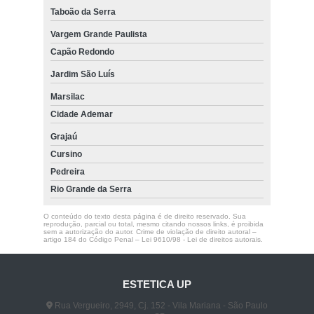
Taboão da Serra
Vargem Grande Paulista
Capão Redondo
Jardim São Luís
Marsilac
Cidade Ademar
Grajaú
Cursino
Pedreira
Rio Grande da Serra
O conteúdo do texto desta página é de direito reservado. Sua
reprodução, parcial ou total, mesmo citando nossos links, é proibida
sem a autorização do autor. Crime de violação de direito autoral –
artigo 184 do Código Penal –
Lei 9610/98 - Lei de direitos autorais
.
ESTETICA UP
Rua Vergueiro, 2949, Cj. 152 - Vila Mariana - São Paulo