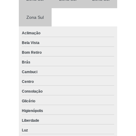
Zona Sul
Aclimação
Bela Vista
Bom Retiro
Brás
Cambuci
Centro
Consolação
Glicério
Higienópolis
Liberdade
Luz