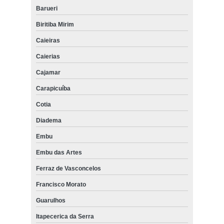
Barueri
Biritiba Mirim
Caieiras
Caierias
Cajamar
Carapicuíba
Cotia
Diadema
Embu
Embu das Artes
Ferraz de Vasconcelos
Francisco Morato
Guarulhos
Itapecerica da Serra