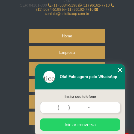
- SP
CEP: 04101-300
(11) 5084-5198
(11) 96162-7710
(11) 5084-5198
(11) 96162-7710
contato@esteticaup.com.br
Home
Empresa
Missão
Olá! Fale agora pelo WhatsApp
Serviços
Insira seu telefone
Contato
Mapa do site
Iniciar conversa