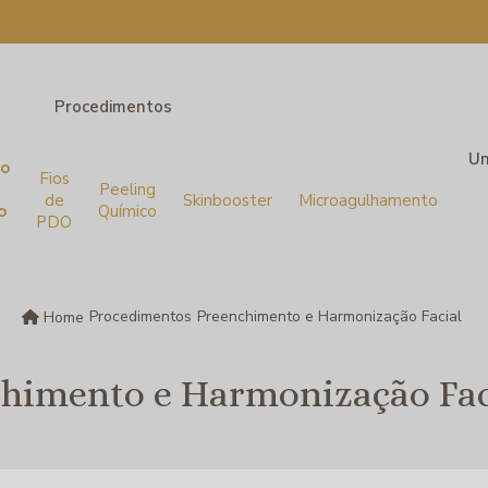
Procedimentos
Un
to
Fios
Peeling
de
Skinbooster
Microagulhamento
o
Químico
PDO
Procedimentos
Preenchimento e Harmonização Facial
Home
himento e Harmonização Fac