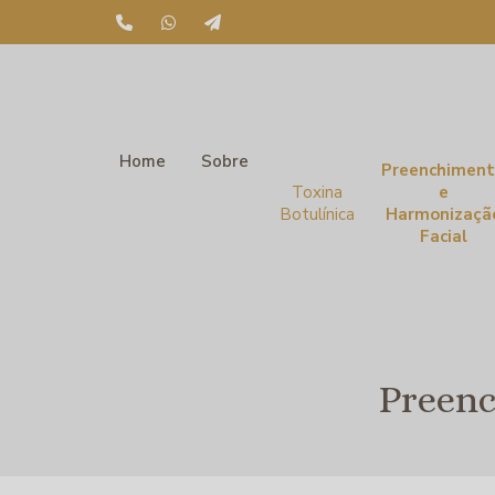
Home
Sobre
Preenchimen
Toxina
e
Botulínica
Harmonizaçã
Facial
Preenc