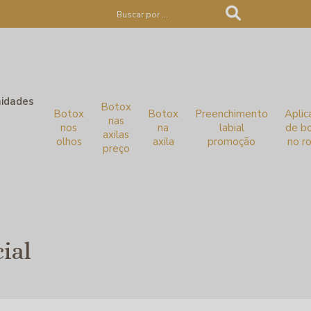
idades
Botox
Botox
Botox
Preenchimento
Aplic
nas
nos
na
labial
de b
axilas
olhos
axila
promoção
no r
preço
ial