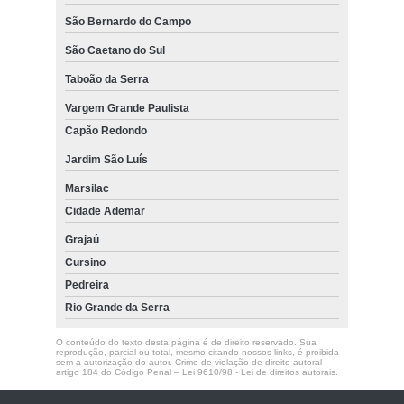
São Bernardo do Campo
São Caetano do Sul
Taboão da Serra
Vargem Grande Paulista
Capão Redondo
Jardim São Luís
Marsilac
Cidade Ademar
Grajaú
Cursino
Pedreira
Rio Grande da Serra
O conteúdo do texto desta página é de direito reservado. Sua
reprodução, parcial ou total, mesmo citando nossos links, é proibida
sem a autorização do autor. Crime de violação de direito autoral –
artigo 184 do Código Penal –
Lei 9610/98 - Lei de direitos autorais
.