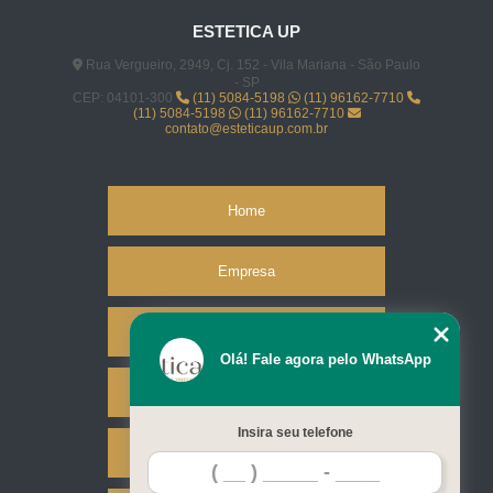
ESTETICA UP
Rua Vergueiro, 2949, Cj. 152 - Vila Mariana - São Paulo
- SP
CEP: 04101-300
(11) 5084-5198
(11) 96162-7710
(11) 5084-5198
(11) 96162-7710
contato@esteticaup.com.br
Home
Empresa
Missão
Olá! Fale agora pelo WhatsApp
Serviços
Insira seu telefone
Contato