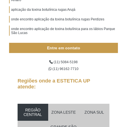
aplicação da toxina botulínica rugas Arujá
onde encontro aplicação da toxina botulínica rugas Perdizes
onde encontro aplicação de toxina botulínica para os lábios Parque
São Lucas
aplicação de toxina botulínica na face Itaquaquecetuba
Entre em contato
aplicação de toxina botulínica na testa Osasco
aplicação de toxina botulínica bigode chinês Pacaembu
(11) 5084-5198
(11) 96162-7710
aplicação de toxina botulínica na testa Aeroporto
Regiões onde a ESTETICA UP
onde encontro aplicação de toxina botulínica para o rosto Água
Funda
atende:
aplicação de toxina botulínica bigode chinês Campo Belo
aplicação de toxina botulínica Suzano
REGIÃO
ZONA LESTE
ZONA SUL
onde encontro aplicação de toxina botulínica para os lábios Santo
CENTRAL
Amaro
GRANDE SÃO