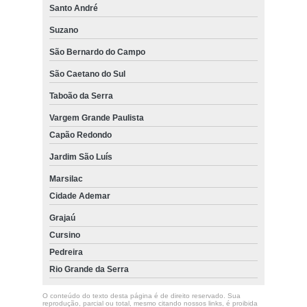
Santo André
Suzano
São Bernardo do Campo
São Caetano do Sul
Taboão da Serra
Vargem Grande Paulista
Capão Redondo
Jardim São Luís
Marsilac
Cidade Ademar
Grajaú
Cursino
Pedreira
Rio Grande da Serra
O conteúdo do texto desta página é de direito reservado. Sua
reprodução, parcial ou total, mesmo citando nossos links, é proibida