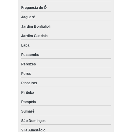
onde fazer preenchimento facial de mulher Jardim Paulistano
Freguesia do Ó
Jaguaré
Jardim Bonfiglioli
Jardim Guedala
Lapa
Pacaembu
Perdizes
Perus
Pinheiros
Pirituba
Pompéia
Sumaré
São Domingos
Vila Anastácio