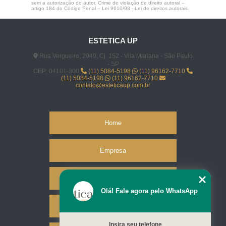
sem a autorização do autor. Crime de violação de direito autoral –
artigo 184 do Código Penal –
Lei 9610/98 - Lei de direitos autorais
.
ESTETICA UP
Rua Vergueiro, 2949, Cj. 152 - Vila Mariana - São Paulo
- SP
CEP: 04101-300
(11) 5084-5198
(11) 96162-7710
(11) 5084-5198
(11) 96162-7710
contato@esteticaup.com.br
Home
Empresa
Missão
Olá! Fale agora pelo WhatsApp
Serviços
Insira seu telefone