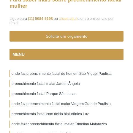
mulher
Ligue para
(11) 5084-5198
ou
clique aqui
e entre em contato por
email.
Solicite um orçamento
MENU
onde faz preenchimento facial de homem São Miguel Paulista
preenchimento facial malar Jardim Ângela
preenchimento facial Parque São Lucas
onde faz preenchimento facial malar Vargem Grande Paulista
preenchimento facial com ácido hialurônico Luz
onde fazer preenchimento facial malar Ermelino Matarazzo