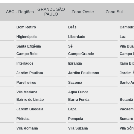
Bioestimulador Facial
Bioest
GRANDE SÃO
Bioestimulador no Gluteo
Bioes
ABC - Regiões
Zona Oeste
Zona Sul
PAULO
Bioestimulador para C
Bom Retiro
Brás
Cambuc
Bioestimuladores para F
Higienópolis
Liberdade
Luz
Bioestimulador de Colageno 
Santa Efigênia
Sé
Vila Bu
Bioestimulador de Colageno Fac
Campo Belo
Campo Grande
Campo 
Bioestimulador de Colageno na Te
Interlagos
Ipiranga
Itaim Bi
Bioestimulador de Colageno no Pe
Jardim Paulista
Jardim Paulistano
Jardim 
Bioestimulador de Colageno Zon
Parelheiros
Sacomã
Santo 
Bioestimulador de Colágeno no Ros
Vila Mariana
Água Funda
Bairro do Limão
Barra Funda
Butantã
Clínica de Estética Corrente 
Jardim Guedala
Lapa
Pacaem
Clínica de E
Pirituba
Pompéia
Sumaré
Clínica de Esté
Vila Romana
Vila Suzana
Vila Sôn
Clínica de Es