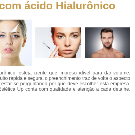
com ácido Hialurônico
Aplicação de 
Aplicação de á
a
Aplicação de ácido Hialurônico no
o
Aplicação de ác
Aplicação de Toxina
Aplicação de Toxina Botulínica Fac
es
Aplicação de Toxin
urônico, esteja ciente que imprescindível para dar volume,
es
Aplicação de Toxi
uito rápida e segura, o preenchimento traz de volta o aspecto
 estar se perguntando por que deve escolher esta empresa.
Aplicação de To
stética Up conta com qualidade e atenção a cada detalhe.
co
Aplicação de Tox
to
Aplicação de Toxina 
to
Aplicação de Toxi
os
Aplicação de 