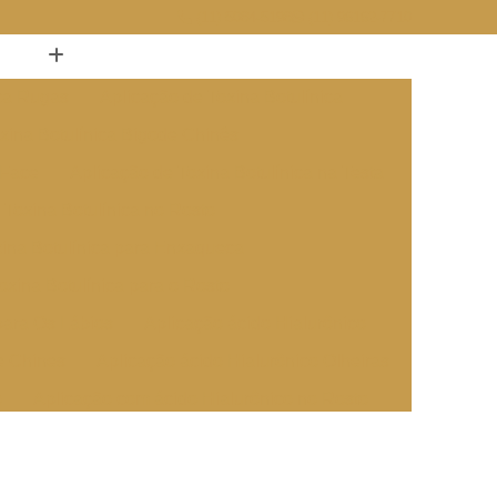
(11) 5084-5198
(11) 96162-7710
ica Rugas
Aplicação de Toxina Botulínica
xina Botulínica Bigode Chinês
 Face
Aplicação de Toxina Botulínica na Testa
 Toxina Botulínica no Rosto
xina Botulínica para Enxaqueca
oxina Botulínica para o Rosto
para Os Lábios
Aplicação ácido Hialurônico
e Chines
Aplicação ácido Hialurônico Olheiras
o
Aplicação com ácido Hialurônico no Rosto
 ácido Hialurônico na Boca
cido Hialurônico na Bochecha