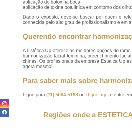
Preenchiment
aplicação de botox na boca
com ácido
aplicação de toxina botulínica em contorno dos olho
hialurônico
Dado o exposto, deve-se buscar por quem é refe
Preenchiment
conhecida pelo alto grau de profissionalismo e em a
faciais
Querendo encontrar harmonizaçã
Preenchiment
labiais
A Estética Up oferece as melhores opções do ramo 
Preenchiment
harmonização facial feminina, preenchimento facial
no rosto
chines. Os profissionais da empresa Estética Up es
agora mesmo!
Toxina botulín
Toxinas
Para saber mais sobre harmoniz
botulínicas
Ligue para
(11) 5084-5198
ou
clique aqui
e entre em
Regiões onde a ESTETICA