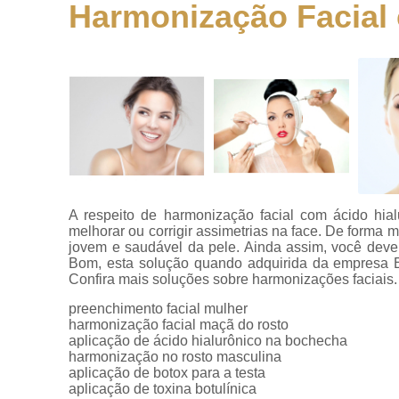
Harmonização Facial 
Clínicas
estéticas
Clínicas par
preenchiment
Clínicas up
Endolaser
Harmonizaçõ
faciais
A respeito de harmonização facial com ácido hial
Harmonizaçõ
melhorar ou corrigir assimetrias na face. De forma m
no rosto
jovem e saudável da pele. Ainda assim, você deve
Bom, esta solução quando adquirida da empresa E
Peeling quími
Confira mais soluções sobre harmonizações faciais.
Preenchimen
preenchimento facial mulher
harmonização facial maçã do rosto
Preenchimen
aplicação de ácido hialurônico na bochecha
facial
harmonização no rosto masculina
Preenchiment
aplicação de botox para a testa
aplicação de toxina botulínica