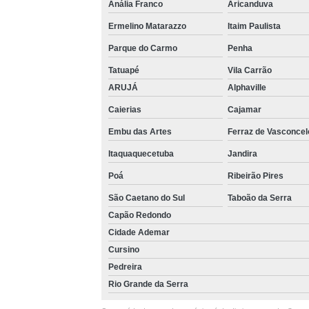
Anália Franco
Aricanduva
Ermelino Matarazzo
Itaim Paulista
Parque do Carmo
Penha
Tatuapé
Vila Carrão
ARUJÁ
Alphaville
Caierias
Cajamar
Embu das Artes
Ferraz de Vasconcel
Itaquaquecetuba
Jandira
Poá
Ribeirão Pires
São Caetano do Sul
Taboão da Serra
Capão Redondo
Cidade Ademar
Cursino
Pedreira
Rio Grande da Serra