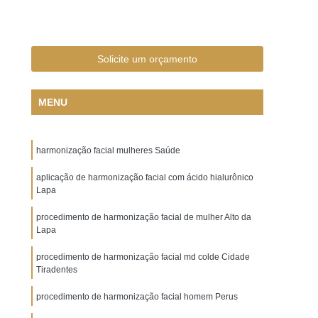
ácido Hialurônico na Olheira
cido Hialurônico nas Olheiras
 Rosto
Aplicação de ácido Hialurônico Olheiras
Solicite um orçamento
ido Hialurônico para Olheiras
MENU
 Botulínica em Contorno dos Olhos
ial
Aplicação de Toxina Botulínica nas Axilas
harmonização facial mulheres Saúde
a Botulínica para área dos Olhos
na Botulínica para Bigode Chinês
aplicação de harmonização facial com ácido hialurônico
Lapa
xina Botulínica para Bruxismo
procedimento de harmonização facial de mulher Alto da
ina Botulínica para Hiperidrose
Lapa
Botulínica para Linhas de Expressão
procedimento de harmonização facial md colde Cidade
Tiradentes
na Botulínica para Pé de Galinha
procedimento de harmonização facial homem Perus
Toxina Botulínica para Rugas