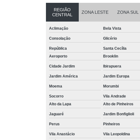
REGIÃO
ZONA LESTE
ZONA SUL
CENTRAL
Aclimação
Bela Vista
Consolação
Glicério
República
Santa Cecília
Aeroporto
Brooklin
Cidade Jardim
Ibirapuera
Jardim América
Jardim Europa
Moema
Morumbi
Socorro
Vila Andrade
Alto da Lapa
Alto de Pinheiros
Jaguaré
Jardim Bonfiglioli
Perus
Pinheiros
Vila Anastácio
Vila Leopoldina