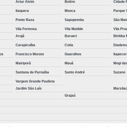
Artur Alvim
Belém
Cidade 
Clínica de Esté
Itaquera
Mooca
Parque 
Clínica de Est
Ponte Rasa
Sapopemba
São Mat
Clínica de E
Vila Formosa
Vila Matilde
Vila Pru
Arujá
Barueri
Biritiba
Clínica de Estétic
Carapicuíba
Cotia
Diadem
Clínica de Estética para Trata
os
Francisco Morato
Guarulhos
Itapecer
Clinica de Estet
Mairiporã
Mauá
Mogi da
Clinica de Estetica para Tirar Man
Santana de Parnaíba
Santo André
Suzano
Clinica Estética
Vargem Grande Paulista
Clinicas de Estética Perto
Jardim São Luís
Marsila
Clínica de Estética Corp
Grajaú
Clínica Estética Cor
Clínica de Pre
Clínica de Preenchimento com ácid