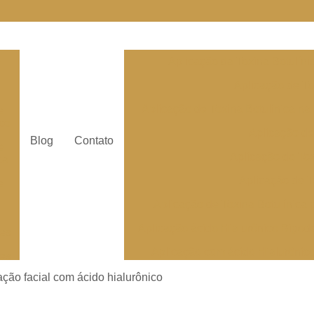
e
Aplicação da Toxina Botulín
Aplicação de To
Aplicação de Toxina Botulínica na
e
ico
Aplicação de
Blog
Contato
e
Aplicação de To
ca
Aplicação de T
e
Aplicação de Toxina Botulínica 
Aplicação ácido Hialurônico Bigod
res
Aplicação com ácido Hialurônic
res
Aplicação de
ção facial com ácido hialurônico
Aplicação de á