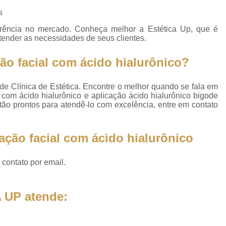
os
Aplicação de 
s
Aplicação de Toxina Botulínica
rência no mercado. Conheça melhor a Estética Up, que é
os
tender as necessidades de seus clientes.
Aplicação 
Aplicação de Toxina
o facial com ácido hialurônico?
os
Aplicação de
de Clínica de Estética. Encontre o melhor quando se fala em
os
Aplicação de Toxin
 com ácido hialurônico e aplicação ácido hialurônico bigode
tão prontos para atendê-lo com excelência, entre em contato
Aplicação de
ica
Aplicação de 
ação facial com ácido hialurônico
Aplicação de Toxi
Aplicação de To
 contato por email.
Aplicação de Toxin
Aplicação de Toxina Botulínica Z
 UP atende:
Bioestimulador
Bioest