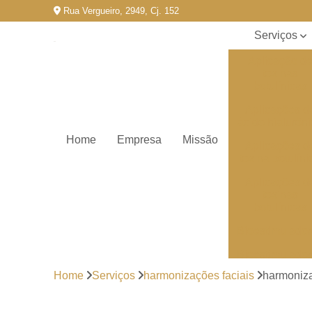
Rua Vergueiro, 2949, Cj. 152
Serviços
Aplicação d
toxinas
botulínicas
Aplicações d
ácido hialurôn
Home
Empresa
Missão
Aplicações d
toxina botulíni
Aplicações d
toxinas
botulínicas
Bioestimulado
Bioestimulado
de colageno
Home
Serviços
harmonizações faciais
harmoniza
Clínicas de
estética