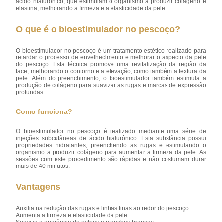
ácido hialurônico, que estimulam o organismo a produzir colágeno e
elastina, melhorando a firmeza e a elasticidade da pele.
O que é o bioestimulador no pescoço?
O bioestimulador no pescoço é um tratamento estético realizado para
retardar o processo de envelhecimento e melhorar o aspecto da pele
do pescoço. Esta técnica promove uma revitalização da região da
face, melhorando o contorno e a elevação, como também a textura da
pele. Além do preenchimento, o bioestimulador também estimula a
produção de colágeno para suavizar as rugas e marcas de expressão
profundas.
Como funciona?
O bioestimulador no pescoço é realizado mediante uma série de
injeções subcutâneas de ácido hialurônico. Esta substância possui
propriedades hidratantes, preenchendo as rugas e estimulando o
organismo a produzir colágeno para aumentar a firmeza da pele. As
sessões com este procedimento são rápidas e não costumam durar
mais de 40 minutos.
Vantagens
Auxilia na redução das rugas e linhas finas ao redor do pescoço
Aumenta a firmeza e elasticidade da pele
Suaviza a aparência de estrias e manchas brancas