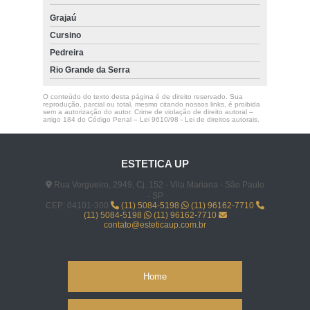
Grajaú
Cursino
Pedreira
Rio Grande da Serra
O conteúdo do texto desta página é de direito reservado. Sua
reprodução, parcial ou total, mesmo citando nossos links, é proibida
sem a autorização do autor. Crime de violação de direito autoral –
artigo 184 do Código Penal –
Lei 9610/98 - Lei de direitos autorais
.
ESTETICA UP
Rua Vergueiro, 2949, Cj. 152 - Vila Mariana - São Paulo
- SP
CEP: 04101-300
(11) 5084-5198
(11) 96162-7710
(11) 5084-5198
(11) 96162-7710
contato@esteticaup.com.br
Home