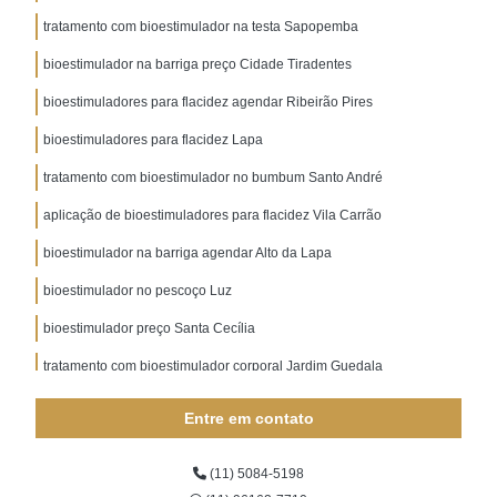
tratamento com bioestimulador na testa Sapopemba
bioestimulador na barriga preço Cidade Tiradentes
bioestimuladores para flacidez agendar Ribeirão Pires
bioestimuladores para flacidez Lapa
tratamento com bioestimulador no bumbum Santo André
aplicação de bioestimuladores para flacidez Vila Carrão
bioestimulador na barriga agendar Alto da Lapa
bioestimulador no pescoço Luz
bioestimulador preço Santa Cecília
tratamento com bioestimulador corporal Jardim Guedala
bioestimulador no gluteo Embu
Entre em contato
bioestimulador Suzano
(11) 5084-5198
aplicação de bioestimulador na barriga Consolação