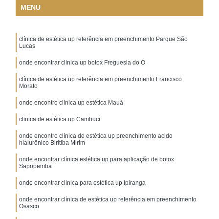
MENU
clínica de estética up referência em preenchimento Parque São
Lucas
onde encontrar clinica up botox Freguesia do Ó
clínica de estética up referência em preenchimento Francisco
Morato
onde encontro clinica up estética Mauá
clinica de estética up Cambuci
onde encontro clínica de estética up preenchimento acido
hialurônico Biritiba Mirim
onde encontrar clínica estética up para aplicação de botox
Sapopemba
onde encontrar clinica para estética up Ipiranga
onde encontrar clínica de estética up referência em preenchimento
Osasco