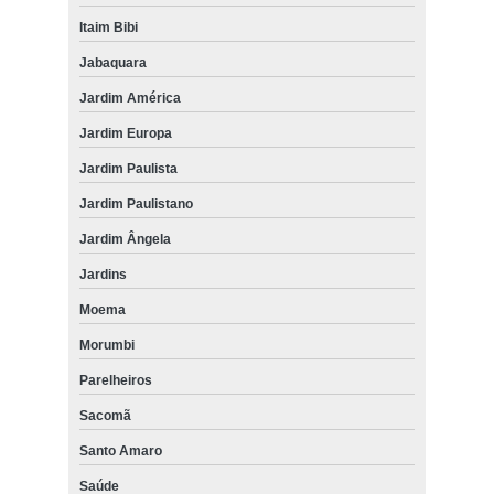
Itaim Bibi
onde encontro clínica de estética up referência em botox
Itaquaquecetuba
Jabaquara
clínica de estética up preenchimento acido hialurônico Bom Retiro
Jardim América
onde encontro clínica estética up para aplicação de botox São
Jardim Europa
Miguel Paulista
Jardim Paulista
clínica de estética up referência em botox Cidade Patriarca
Jardim Paulistano
clinica para estética up Itaquaquecetuba
Jardim Ângela
clínica de estética up preenchimento Santana de Parnaíba
Jardins
onde encontrar clínica de estética up referência em preenchimento
Freguesia do Ó
Moema
Morumbi
clínica de estética up para botox Pacaembu
Parelheiros
clínica de estética up para preenchimento Alphaville
Sacomã
onde encontrar clínica de estética up preenchimento acido
hialurônico Cambuci
Santo Amaro
onde encontrar clínica de estética up para preenchimento Penha
Saúde