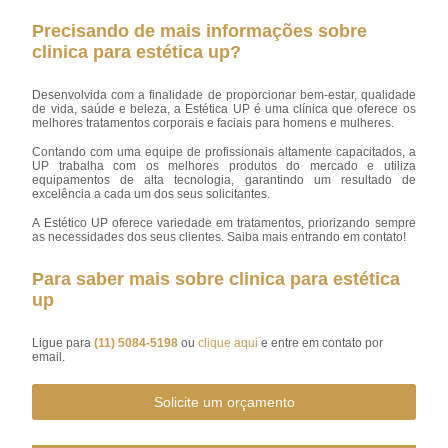
Precisando de mais informações sobre
clinica para estética up?
Desenvolvida com a finalidade de proporcionar bem-estar, qualidade
de vida, saúde e beleza, a Estética UP é uma clínica que oferece os
melhores tratamentos corporais e faciais para homens e mulheres.
Contando com uma equipe de profissionais altamente capacitados, a
UP trabalha com os melhores produtos do mercado e utiliza
equipamentos de alta tecnologia, garantindo um resultado de
excelência a cada um dos seus solicitantes.
A Estético UP oferece variedade em tratamentos, priorizando sempre
as necessidades dos seus clientes. Saiba mais entrando em contato!
Para saber mais sobre clinica para estética
up
Ligue para
(11) 5084-5198
ou
clique aqui
e entre em contato por
email.
Solicite um orçamento