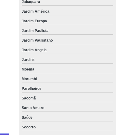
Jabaquara
quanto custa peeling químico melasma ARUJÁ
Jardim América
peeling químico profundo Sumaré
Jardim Europa
peeling químico para rejuvenescimento Francisco Morato
Jardim Paulista
Jardim Paulistano
quanto custa peeling químico para rejuvenescimento Freguesia do
Ó
Jardim Ângela
Jardins
Moema
Morumbi
Parelheiros
Sacomã
Santo Amaro
Saúde
Socorro