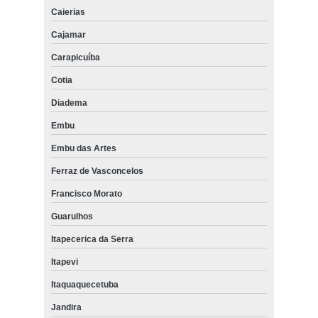
Caierias
Cajamar
Carapicuíba
Cotia
Diadema
Embu
Embu das Artes
Ferraz de Vasconcelos
Francisco Morato
Guarulhos
Itapecerica da Serra
Itapevi
Itaquaquecetuba
Jandira