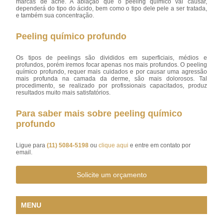
marcas de acne. A ablação que o peeling químico vai causar,
dependerá do tipo do ácido, bem como o tipo dele pele a ser tratada,
e também sua concentração.
Peeling químico profundo
Os tipos de peelings são divididos em superficiais, médios e
profundos, porém iremos focar apenas nos mais profundos. O peeling
químico profundo, requer mais cuidados e por causar uma agressão
mais profunda na camada da derme, são mais dolorosos. Tal
procedimento, se realizado por profissionais capacitados, produz
resultados muito mais satisfatórios.
Para saber mais sobre peeling químico
profundo
Ligue para
(11) 5084-5198
ou
clique aqui
e entre em contato por
email.
Solicite um orçamento
MENU