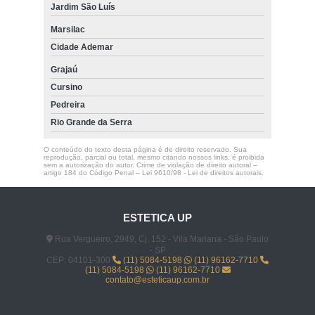
Jardim São Luís
Marsilac
Cidade Ademar
Grajaú
Cursino
Pedreira
Rio Grande da Serra
O conteúdo do texto desta página é de direito reservado. Sua
reprodução, parcial ou total, mesmo citando nossos links, é proibida
sem a autorização do autor. Crime de violação de direito autoral –
artigo 184 do Código Penal –
Lei 9610/98 - Lei de direitos autorais
.
ESTETICA UP
Rua Vergueiro, 2949, Cj. 152 - Vila Mariana - São Paulo
- SP
CEP: 04101-300
(11) 5084-5198
(11) 96162-7710
(11) 5084-5198
(11) 96162-7710
contato@esteticaup.com.br