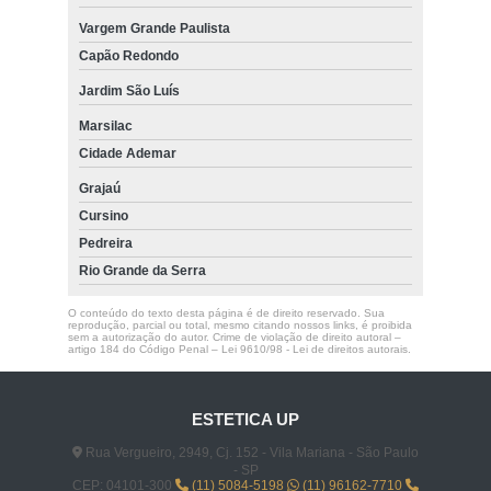
Vargem Grande Paulista
Capão Redondo
Jardim São Luís
Marsilac
Cidade Ademar
Grajaú
Cursino
Pedreira
Rio Grande da Serra
O conteúdo do texto desta página é de direito reservado. Sua
reprodução, parcial ou total, mesmo citando nossos links, é proibida
sem a autorização do autor. Crime de violação de direito autoral –
artigo 184 do Código Penal –
Lei 9610/98 - Lei de direitos autorais
.
ESTETICA UP
Rua Vergueiro, 2949, Cj. 152 - Vila Mariana - São Paulo
- SP
CEP: 04101-300
(11) 5084-5198
(11) 96162-7710