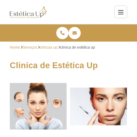
Home
Serviços
clínicas up
clinica de estética up
Clinica de Estética Up