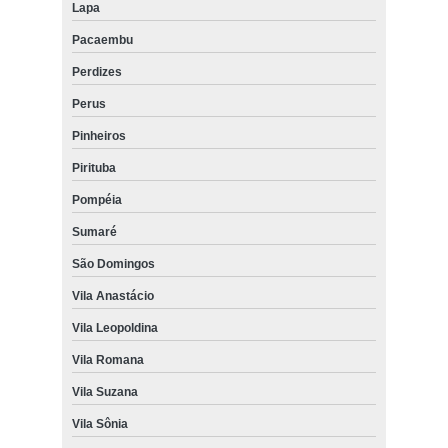
Lapa
onde encontro clínica de estética up para preenchimento Anália
Pacaembu
Franco
Perdizes
onde encontrar clínica de estética up preenchimento Ponte Rasa
Perus
Pinheiros
Pirituba
Pompéia
Sumaré
São Domingos
Vila Anastácio
Vila Leopoldina
Vila Romana
Vila Suzana
Vila Sônia