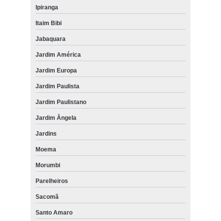
onde encontro clínica de estética up para botox Perus
Ipiranga
Itaim Bibi
onde encontrar clínica de estética up para preenchimento Freguesia
do Ó
Jabaquara
onde encontrar clinica up botox Alto da Lapa
Jardim América
onde encontrar clínica de estética up preenchimento acido
Jardim Europa
hialurônico Itaquaquecetuba
Jardim Paulista
onde encontro clínica de estética up acido hialurônico Guarulhos
Jardim Paulistano
onde encontrar clinica up estética Pompéia
Jardim Ângela
onde encontrar clínica de estética up preenchimento acido
hialurônico Campo Limpo
Jardins
onde encontro clínica de estética up preenchimento acido
Moema
hialurônico Taboão da Serra
Morumbi
onde encontrar clínica de estética up acido hialurônico Cotia
Parelheiros
clínica estética up para aplicação de botox Taboão da Serra
Sacomã
onde encontrar clinica de estética up Vila Matilde
Santo Amaro
onde encontrar clínica de estética up referência em preenchimento