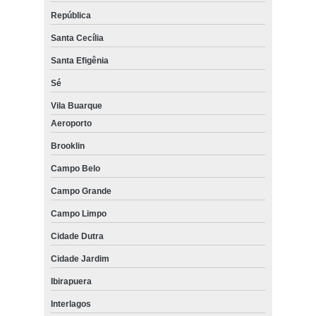
onde encontro clínica de estética up referência em botox Mairiporã
República
onde encontro clínica de estética up preenchimento Caieiras
Santa Cecília
clínica de estética up referência em botox Vila Romana
Santa Efigênia
clinica para estética up Parque São Lucas
Sé
onde encontro clínica de estética up referência em preenchimento
Vila Buarque
Pirituba
Aeroporto
onde encontro clinica de estética up Santana de Parnaíba
Brooklin
clinica up estética Jardim América
Campo Belo
clínica de estética up preenchimento acido hialurônico Vila Carrão
Campo Grande
clinica up botox Suzano
Campo Limpo
clínica de estética up para botox Perdizes
Cidade Dutra
onde encontro clínica estética up para aplicação de botox
Cidade Jardim
Consolação
Ibirapuera
onde encontro clínica de estética up referência em preenchimento
Sé
Interlagos