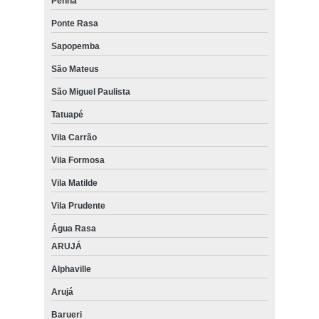
Penha
Ponte Rasa
Sapopemba
São Mateus
São Miguel Paulista
Tatuapé
Vila Carrão
Vila Formosa
Vila Matilde
Vila Prudente
Água Rasa
ARUJÁ
Alphaville
Arujá
Barueri