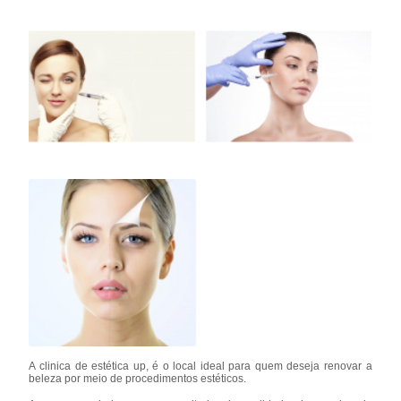
A clinica de estética up, é o local ideal para quem deseja renovar a
beleza por meio de procedimentos estéticos.