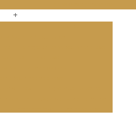
(11) 5084-5198
(11) 96162-7710
ica Rugas
Aplicação de Toxina Botulínica
xina Botulínica Bigode Chinês
 Face
Aplicação de Toxina Botulínica na Testa
 Toxina Botulínica no Rosto
xina Botulínica para Enxaqueca
oxina Botulínica para o Rosto
para Os Lábios
Aplicação ácido Hialurônico
e Chines
Aplicação ácido Hialurônico Olheiras
o
Aplicação com ácido Hialurônico no Rosto
 ácido Hialurônico na Boca
cido Hialurônico na Bochecha