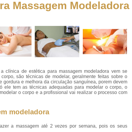
para Massagem Modeladora
Aplicação de 
Aplicação de á
a
Aplicação de ácido Hialurônico no
o
Aplicação de ác
Aplicação de Toxina
Aplicação de Toxina Botulínica Fac
es
Aplicação de Toxin
 a clínica de estética para massagem modeladora vem se
es
Aplicação de Toxi
orpo, são técnicas de modelar, geralmente feitas sobre o
 de gordura e melhora da circulação sanguínea, porem devem
Aplicação de To
 só ele tem as técnicas adequadas para modelar o corpo, o
co
odelar o corpo e a profissional vai realizar o processo com
Aplicação de Tox
to
Aplicação de Toxina 
to
gem modeladora
Aplicação de Toxi
os
Aplicação de 
azer a massagem até 2 vezes por semana, pois os seus