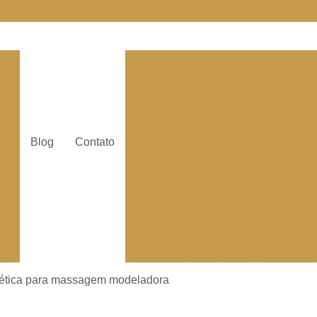
e
Aplicação da Toxina Botulín
Aplicação de To
Aplicação de Toxina Botulínica na
e
ico
Aplicação de
Blog
Contato
e
Aplicação de To
ca
Aplicação de T
e
Aplicação de Toxina Botulínica 
Aplicação ácido Hialurônico Bigod
res
Aplicação com ácido Hialurônic
res
Aplicação de
stética para massagem modeladora
Aplicação de á