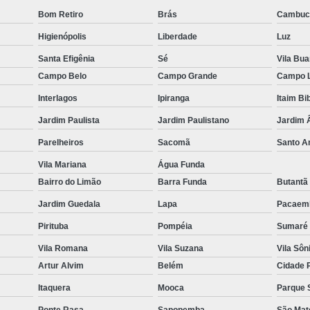
Bioestimulador Facial
Bioest
Bom Retiro
Brás
Cambuc
Bioestimulador no Gluteo
Bioes
Higienópolis
Liberdade
Luz
Bioestimulador para C
Santa Efigênia
Sé
Vila Bu
Bioestimuladores para F
Campo Belo
Campo Grande
Campo 
Bioestimulador de Colageno 
Interlagos
Ipiranga
Itaim Bi
Bioestimulador de Colageno Fac
Jardim Paulista
Jardim Paulistano
Jardim 
Bioestimulador de Colageno na Te
Parelheiros
Sacomã
Santo 
Vila Mariana
Bioestimulador de Colageno no Pe
Água Funda
Bairro do Limão
Barra Funda
Butantã
Bioestimulador de Colageno Zon
Jardim Guedala
Lapa
Pacaem
Bioestimulador de Colágeno no Ros
Pirituba
Pompéia
Sumaré
Clínica de Estética Corrente 
Vila Romana
Vila Suzana
Vila Sôn
Clínica de E
Artur Alvim
Belém
Cidade 
Clínica de Esté
Itaquera
Mooca
Parque 
Clínica de Es