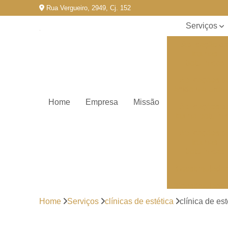
Rua Vergueiro, 2949, Cj. 152
Serviços
Aplicação d
toxinas
botulínicas
Aplicações d
ácido hialurôn
Home
Empresa
Missão
Aplicações d
toxina botulíni
Aplicações d
toxinas
botulínicas
Bioestimulado
Bioestimulado
de colageno
Home
Serviços
clínicas de estética
clínica de e
Clínicas de
estética