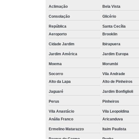
Aclimação
Bela Vista
Consolação
Glicério
República
Santa Cecília
Aeroporto
Brooklin
Cidade Jardim
Ibirapuera
Jardim América
Jardim Europa
Moema
Morumbi
Socorro
Vila Andrade
Alto da Lapa
Alto de Pinheiros
Jaguaré
Jardim Bonfiglioli
Perus
Pinheiros
Vila Anastácio
Vila Leopoldina
Anália Franco
Aricanduva
Ermelino Matarazzo
Itaim Paulista