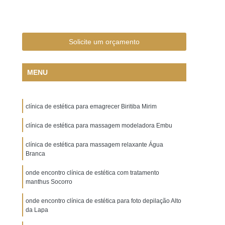
ácido Hialurônico na Olheira
cido Hialurônico nas Olheiras
 Rosto
Aplicação de ácido Hialurônico Olheiras
Solicite um orçamento
ido Hialurônico para Olheiras
MENU
 Botulínica em Contorno dos Olhos
ial
Aplicação de Toxina Botulínica nas Axilas
clínica de estética para emagrecer Biritiba Mirim
a Botulínica para área dos Olhos
na Botulínica para Bigode Chinês
clínica de estética para massagem modeladora Embu
xina Botulínica para Bruxismo
clínica de estética para massagem relaxante Água
Branca
ina Botulínica para Hiperidrose
onde encontro clínica de estética com tratamento
Botulínica para Linhas de Expressão
manthus Socorro
na Botulínica para Pé de Galinha
onde encontro clínica de estética para foto depilação Alto
da Lapa
Toxina Botulínica para Rugas