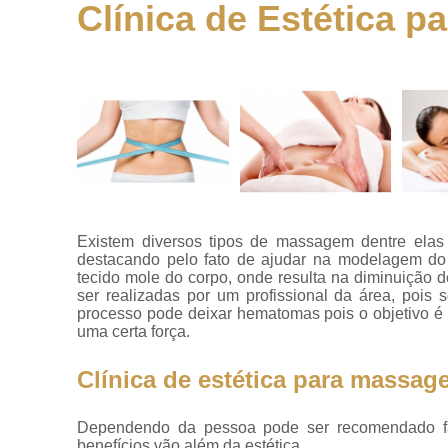
Clínica de Estética 
Clínicas
estéticas
Clínicas par
preenchiment
Clínicas up
Endolaser
Harmonizaçõ
faciais
Existem diversos tipos de massagem dentre elas
Harmonizaçõ
destacando pelo fato de ajudar na modelagem do c
no rosto
tecido mole do corpo, onde resulta na diminuição
ser realizadas por um profissional da área, pois
Peeling quími
processo pode deixar hematomas pois o objetivo é m
uma certa força.
Preenchimen
Preenchimen
Clínica de estética para massa
facial
Preenchiment
Dependendo da pessoa pode ser recomendado f
benefícios vão além da estética.