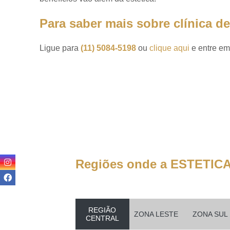
Preenchiment
com ácido
hialurônico
Para saber mais sobre clínica 
Preenchiment
faciais
Ligue para
(11) 5084-5198
ou
clique aqui
e entre em
Preenchiment
labiais
Preenchiment
no rosto
Toxina botulín
Toxinas
botulínicas
Regiões onde a ESTETICA
REGIÃO
ZONA LESTE
ZONA SUL
CENTRAL