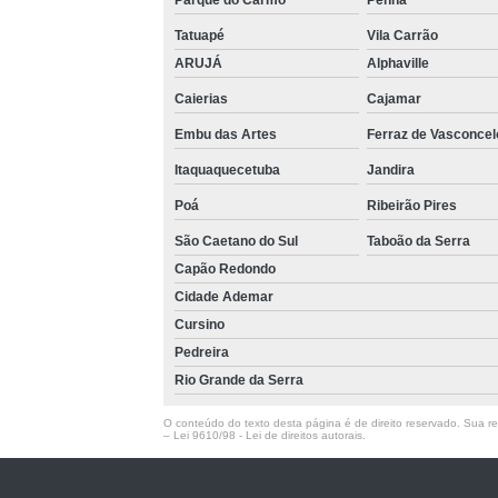
Parque do Carmo
Penha
Tatuapé
Vila Carrão
ARUJÁ
Alphaville
Caierias
Cajamar
Embu das Artes
Ferraz de Vasconcel
Itaquaquecetuba
Jandira
Poá
Ribeirão Pires
São Caetano do Sul
Taboão da Serra
Capão Redondo
Cidade Ademar
Cursino
Pedreira
Rio Grande da Serra
O conteúdo do texto desta página é de direito reservado. Sua rep
–
Lei 9610/98 - Lei de direitos autorais
.